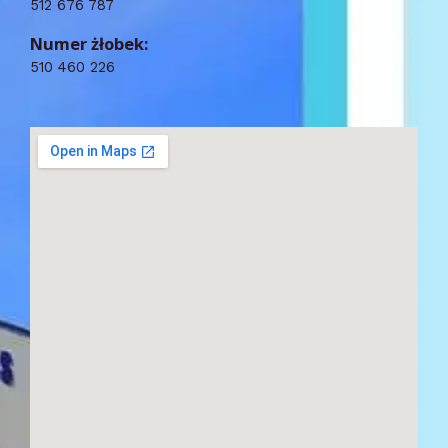
512 676 787
Numer żłobek:
510 460 226