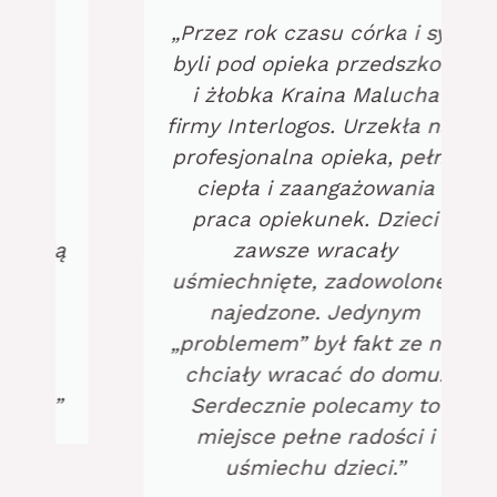
„Przez rok czasu córka i syn
byli pod opieka przedszkola
i żłobka Kraina Malucha
firmy Interlogos. Urzekła nas
profesjonalna opieka, pełne
ciepła i zaangażowania
praca opiekunek. Dzieci
zawsze wracały
uśmiechnięte, zadowolone i
najedzone. Jedynym
„problemem” był fakt ze nie
chciały wracać do domu.
Serdecznie polecamy to
miejsce pełne radości i
uśmiechu dzieci.”