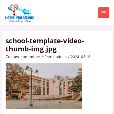
Przejdź
Main
do
Menu
treści
school-template-video-
thumb-img.jpg
Zostaw komentarz
/ Przez
admin
/
2023-05-18