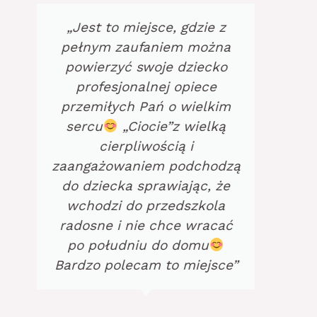
„Przez rok czasu córka i syn
byli pod opieka przedszkola
i żłobka Kraina Malucha
firmy Interlogos. Urzekła nas
profesjonalna opieka, pełne
ciepła i zaangażowania
praca opiekunek. Dzieci
zawsze wracały
uśmiechnięte, zadowolone i
najedzone. Jedynym
„problemem” był fakt ze nie
chciały wracać do domu.
Serdecznie polecamy to
miejsce pełne radości i
uśmiechu dzieci.”