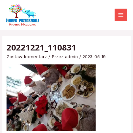
Przejdź
Main
do
Menu
treści
20221221_110831
Zostaw komentarz
/ Przez
admin
/
2023-05-19