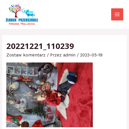
Przejdź
Main
do
Menu
treści
20221221_110239
Zostaw komentarz
/ Przez
admin
/
2023-05-19