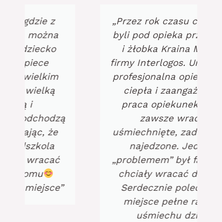
„Przez rok czasu córka i syn
byli pod opieka przedszkola
i żłobka Kraina Malucha
firmy Interlogos. Urzekła nas
profesjonalna opieka, pełne
ciepła i zaangażowania
praca opiekunek. Dzieci
zawsze wracały
uśmiechnięte, zadowolone i
najedzone. Jedynym
„problemem” był fakt ze nie
chciały wracać do domu.
Serdecznie polecamy to
miejsce pełne radości i
uśmiechu dzieci.”